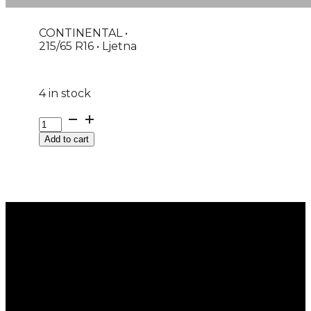
CONTINENTAL •
215/65 R16 • Ljetna
4 in stock
G215/65R16C
106T
Add to cart
VAN
CONTACT
ULTRA
CONTINENTAL
EVc
quantity