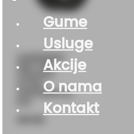
Gume
Usluge
G215/65R16C
Akcije
106T VAN
CONTACT
O nama
ULTRA
CONTINENTAL
EVc
Kontakt
308
KM