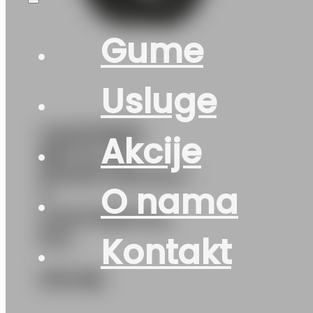
Gume
Usluge
G225/35R19
Akcije
88Y XL FR
SPORTCONTACT
O nama
7
CONTINENTAL
EVc
Kontakt
379
KM