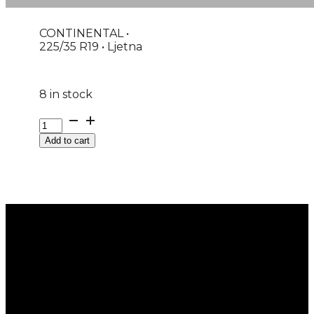
CONTINENTAL •
225/35 R19 • Ljetna
8 in stock
G225/35R19
88Y
Add to cart
XL
FR
SPORTCONTACT
7
CONTINENTAL
EVc
quantity