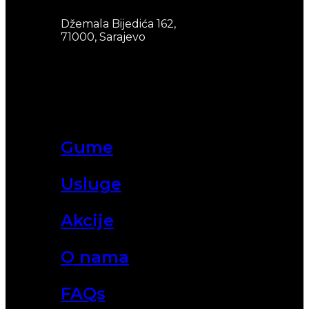
Džemala Bijedića 162,
71000, Sarajevo
Gume
Usluge
Akcije
O nama
FAQs