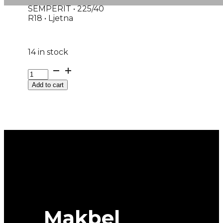
SEMPERIT • 225/40
R18 • Ljetna
14 in stock
G225/40R18
92Y
Add to cart
XL
FR
SPEED-
LIFE
3
SEMPERIT
EVc
quantity
Makbel