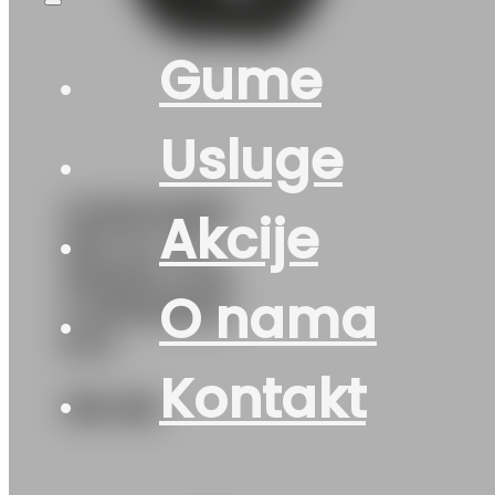
Gume
Usluge
G225/40R18
Akcije
92Y XL FR
SPEED-LIFE
O nama
3 SEMPERIT
EVc
Kontakt
180
KM