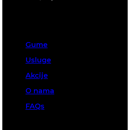
Gume
Usluge
Akcije
O nama
FAQs