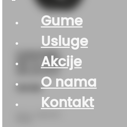
Gume
Usluge
G225/40R19
Akcije
93V XL A702
APLUS M+S
O nama
148
KM
Kontakt
APLUS • 225/40 R19 •
Zimska