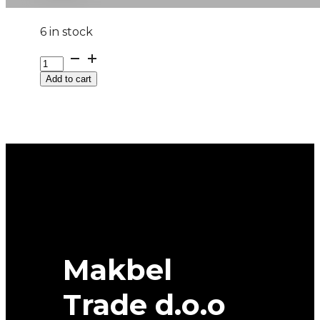
6 in stock
G225/40R19
93V
Add to cart
XL
A702
APLUS
M+S
quantity
Makbel
Trade d.o.o