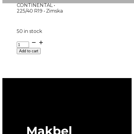
CONTINENTAL •
225/40 R19 • Zimska
50 in stock
G225/40R19
93V
Add to cart
XL
FR
WINTERCONTACT
8S
CONTINENTAL
quantity
Makbel