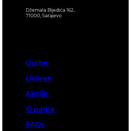
Džemala Bijedića 162,
71000, Sarajevo
Gume
Usluge
Akcije
O nama
FAQs