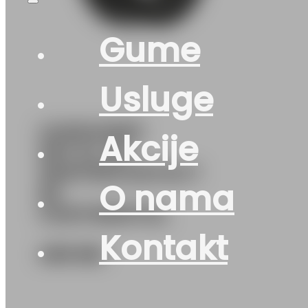
Gume
Usluge
G225/40R19
Akcije
93V XL FR
WINTERCONTACT
O nama
8S
CONTINENTAL
Kontakt
499
KM