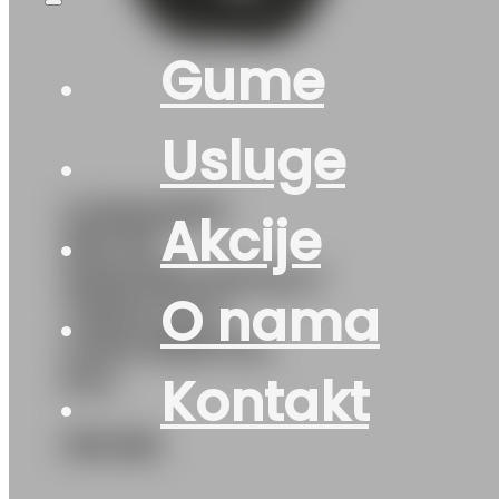
Gume
Usluge
G225/45R17
Akcije
91H FR
WINTERCONTACT
O nama
TS870 M+S
CONTINENTAL
EVc
Kontakt
316
KM