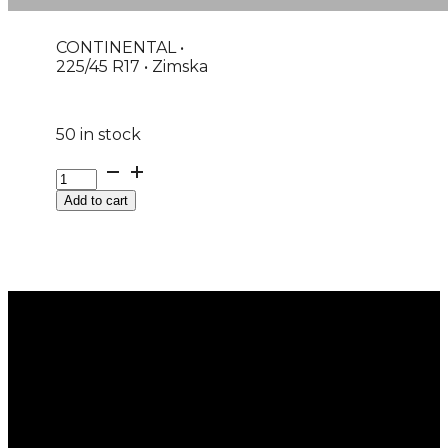
CONTINENTAL •
225/45 R17 • Zimska
50 in stock
G225/45R17
91H
Add to cart
FR
WINTERCONTACT
TS870
M+S
CONTINENTAL
EVc
quantity