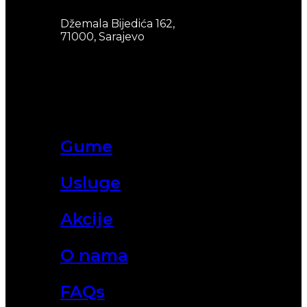
Džemala Bijedića 162,
71000, Sarajevo
Gume
Usluge
Akcije
O nama
FAQs