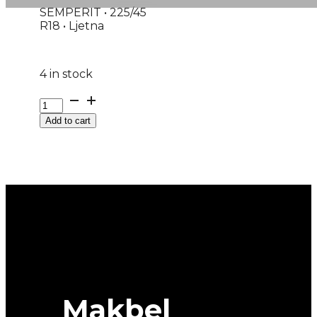
SEMPERIT • 225/45
R18 • Ljetna
4 in stock
G225/45R18
95Y
Add to cart
XL
FR
SPEED
LIFE-
3
SEMPERIT
EVc
quantity
Makbel