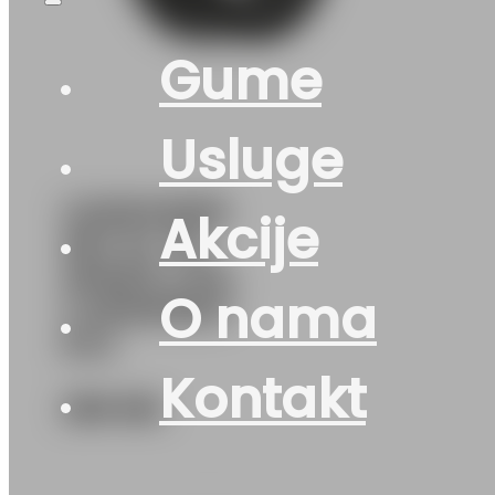
Gume
Usluge
G225/45R18
Akcije
95Y XL FR
SPEED LIFE-
O nama
3 SEMPERIT
EVc
Kontakt
256
KM