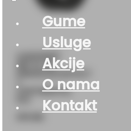
Gume
Usluge
G225/50R17
Akcije
98Y XL FR
PREMIUMCONTACT
O nama
7
CONTINENTAL
EVc
Kontakt
270
KM