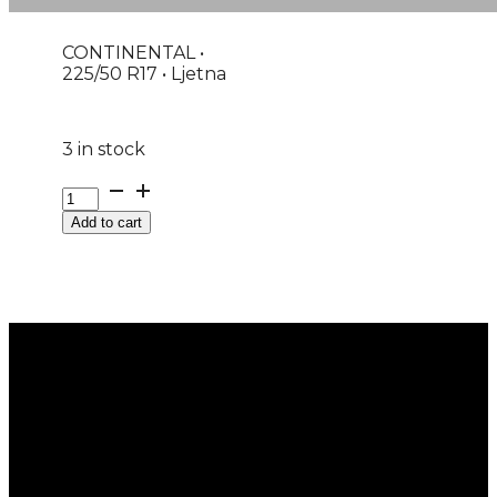
CONTINENTAL •
225/50 R17 • Ljetna
3 in stock
G225/50R17
98Y
Add to cart
XL
FR
PREMIUMCONTACT
7
CONTINENTAL
EVc
quantity