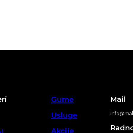
ri
Gume
Mail
Usluge
info@mak
Radn
Akcije
l