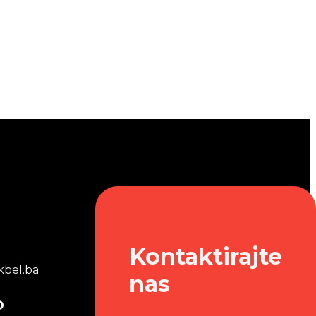
Kontaktirajte
bel.ba
nas
o