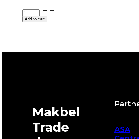
G225/55R18
102V
Add to cart
XL
FR
WINTERCONTACT
TS870P
CONTINENTAL
EVc
quantity
Partne
Makbel
Trade
ASA
Centra