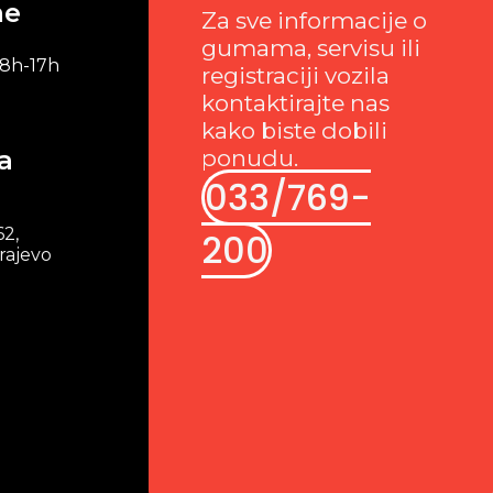
me
Za sve informacije o
gumama, servisu ili
 8h-17h
registraciji vozila
kontaktirajte nas
kako biste dobili
a
ponudu.
033/769-
62,
200
rajevo