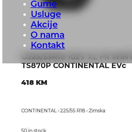
Gume
Usluge
Akcije
O nama
Kontakt
G225/55R18 102V XL FR WI
TS870P CONTINENTAL EVc
418
KM
CONTINENTAL • 225/55 R18 • Zimska
50 in stock