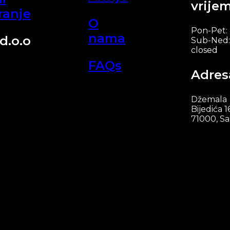
vrije
ranje
O
Pon-Pet:
nama
d.o.o
Sub-Ned:
closed
FAQs
Adres
Džemala
Bijedića 1
71000, Sa