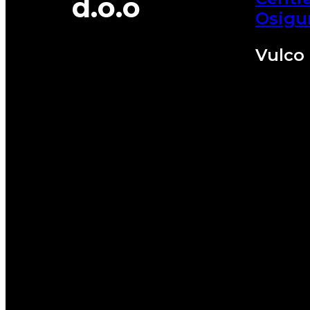
d.o.o
Osigu
Vulco 