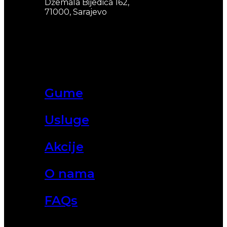
Džemala Bijedića 162,
71000, Sarajevo
Gume
Usluge
Akcije
O nama
FAQs