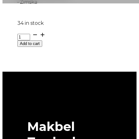
• Zimska
34 in stock
G225/60R18
104V
Add to cart
XL
FR
POLARIS
6
BARUM
M+S
quantity
Makbel