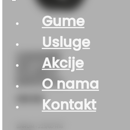
Gume
Usluge
G225/60R18
Akcije
104V XL FR
POLARIS 6
O nama
BARUM M+S
266
KM
Kontakt
BARUM • 225/60 R18