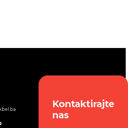
Kontaktirajte
bel.ba
nas
o