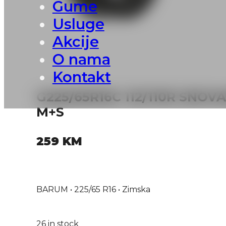
Gume
Usluge
Akcije
O nama
Kontakt
G225/65R16C 112/110R SNOV
M+S
259
KM
BARUM • 225/65 R16 • Zimska
26 in stock