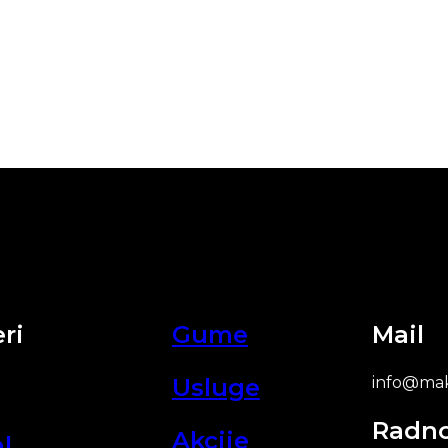
ri
Gume
Mail
Usluge
info@mak
Radn
Akcije
l