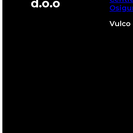
d.o.o
Osigu
Vulco 