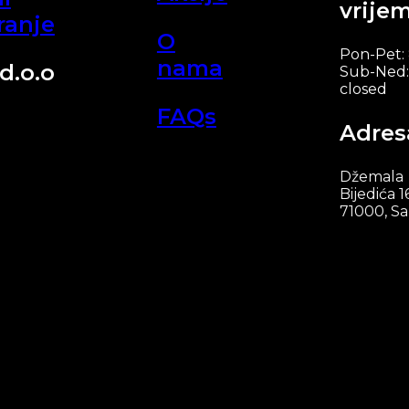
vrije
ranje
O
Pon-Pet:
nama
d.o.o
Sub-Ned:
closed
FAQs
Adres
Džemala
Bijedića 1
71000, Sa