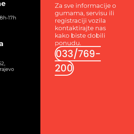
me
Za sve informacije o
gumama, servisu ili
 8h-17h
registraciji vozila
kontaktirajte nas
kako biste dobili
a
ponudu.
033/769-
62,
200
rajevo