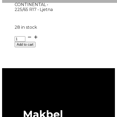
CONTINENTAL •
225/65 R17 • Ljetna
28 in stock
G225/65R17
102H
Add to cart
FR
ULTRACONTACT
CONTINENTAL
EVc
quantity
Makbel