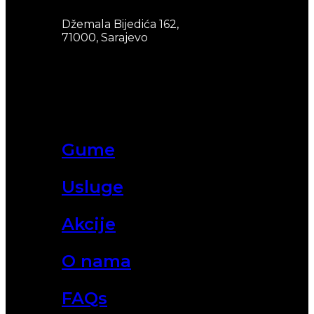
Džemala Bijedića 162,
71000, Sarajevo
Gume
Usluge
Akcije
O nama
FAQs