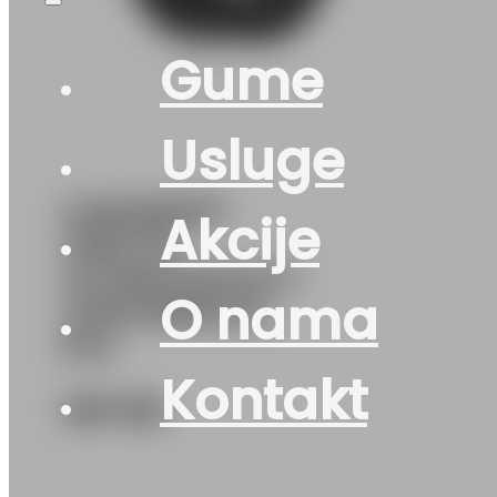
Gume
Usluge
G225/65R17
Akcije
102H FR
ULTRACONTACT
O nama
CONTINENTAL
EVc
Kontakt
287
KM