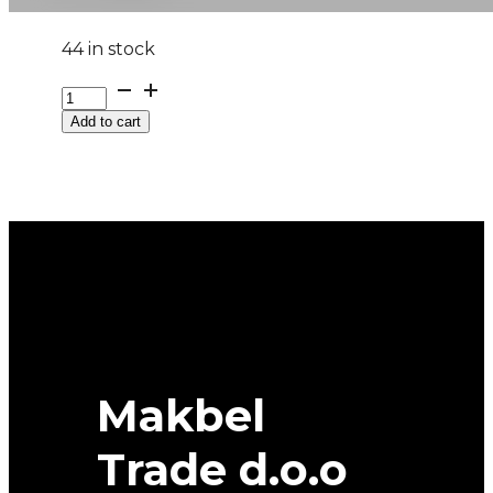
44 in stock
G225/65R17
102T
Add to cart
SL369
WESTLAKE
quantity
Makbel
Trade d.o.o