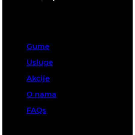
Gume
Usluge
Akcije
O nama
FAQs