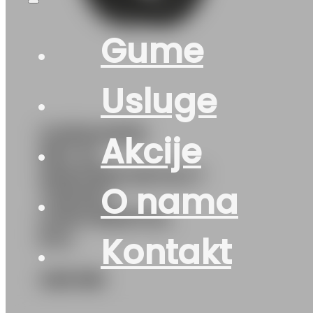
Gume
Usluge
G235/40R18
Akcije
95V XL
WINTERCONTACT
O nama
TS870P
CONTINENTAL
EVc
Kontakt
428
KM