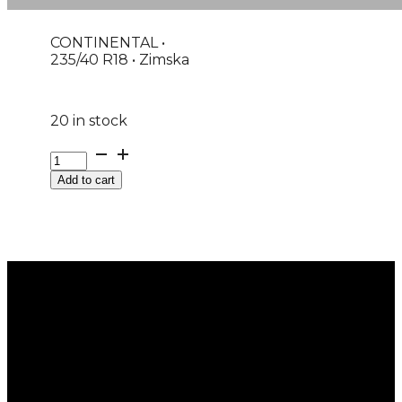
CONTINENTAL •
235/40 R18 • Zimska
20 in stock
G235/40R18
95V
Add to cart
XL
WINTERCONTACT
TS870P
CONTINENTAL
EVc
quantity