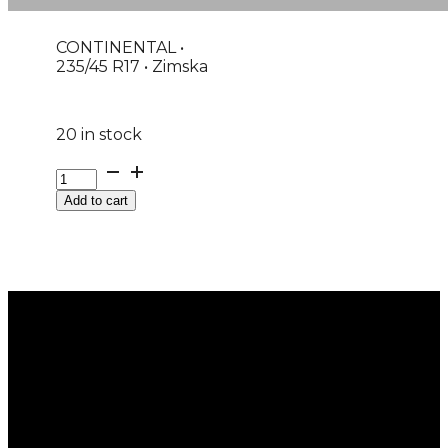
CONTINENTAL •
235/45 R17 • Zimska
20 in stock
G235/45R17
97V
Add to cart
XL
FR
WINTERCONTACT
TS870P
CONTINENTAL
M+S
quantity