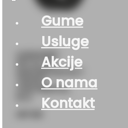
Gume
Usluge
G235/45R17
Akcije
97V XL FR
WINTERCONTACT
O nama
TS870P
CONTINENTAL
M+S
Kontakt
457
KM