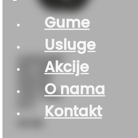
Gume
Usluge
G235/45R18
Akcije
98V GRIP
MASTER
O nama
WINTER
LING LONG
M+S
Kontakt
161
KM