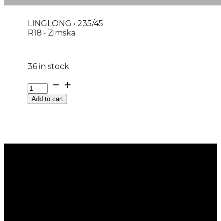
LINGLONG • 235/45
R18 • Zimska
36 in stock
G235/45R18
98V
Add to cart
GRIP
MASTER
WINTER
LING
LONG
M+S
quantity