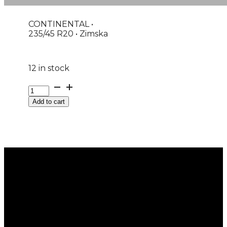
CONTINENTAL •
235/45 R20 • Zimska
12 in stock
G235/45R20
100V
Add to cart
XL
FR
WINTERCONTACT
TS870P
CONTINENTAL
M+S
EVc
quantity