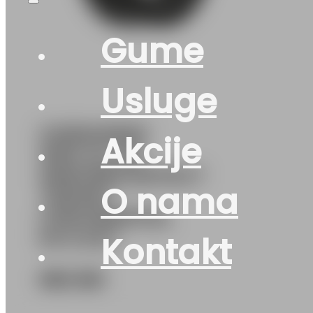
Gume
Usluge
G235/45R20
Akcije
100V XL FR
WINTERCONTACT
O nama
TS870P
CONTINENTAL
M+S EVc
Kontakt
662
KM