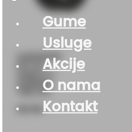
Gume
Usluge
G235/50R18
Akcije
97V FR
GRAB GT+
O nama
GENERAL
TIRE EVc
Kontakt
223
KM