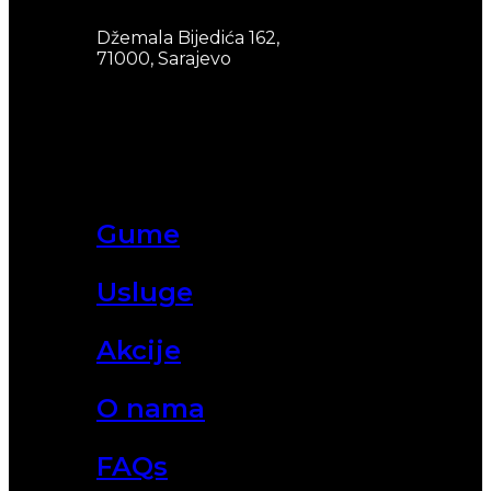
Džemala Bijedića 162,
71000, Sarajevo
Gume
Usluge
Akcije
O nama
FAQs