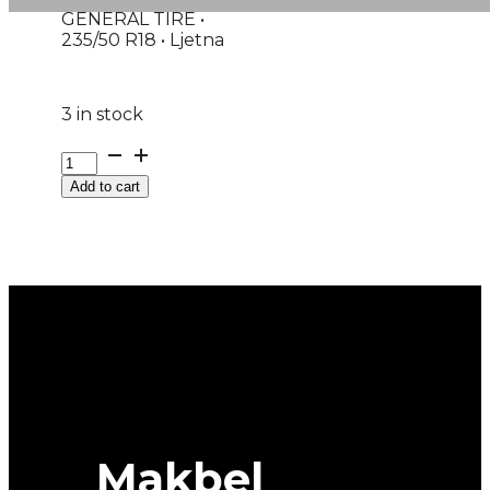
GENERAL TIRE •
235/50 R18 • Ljetna
3 in stock
G235/50R18
97V
Add to cart
FR
GRAB
GT+
GENERAL
TIRE
EVc
quantity
Makbel