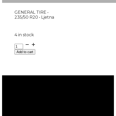
GENERAL TIRE •
235/50 R20 • Ljetna
4 in stock
G235/50R20
104W
Add to cart
XL
FR
GRABBER
GT+
GENERAL
TIRE
EVc
quantity