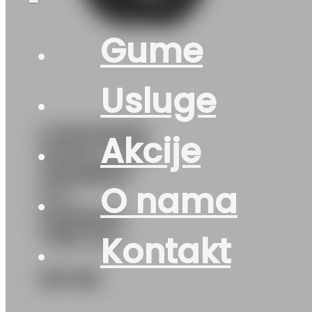
Gume
Usluge
G235/50R20
Akcije
104W XL FR
GRABBER
O nama
GT+
GENERAL
TIRE EVc
Kontakt
281
KM