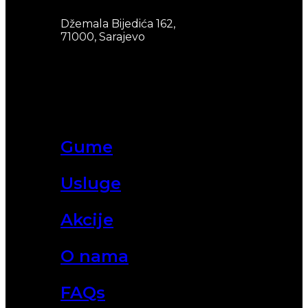
Džemala Bijedića 162,
71000, Sarajevo
Gume
Usluge
Akcije
O nama
FAQs