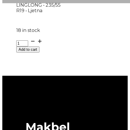
LINGLONG • 235/55
R19 • Ljetna
18 in stock
G235/55R19
105W
Add to cart
XL
SPORT
MASTER
C/S
LINGLONG
quantity
Makbel