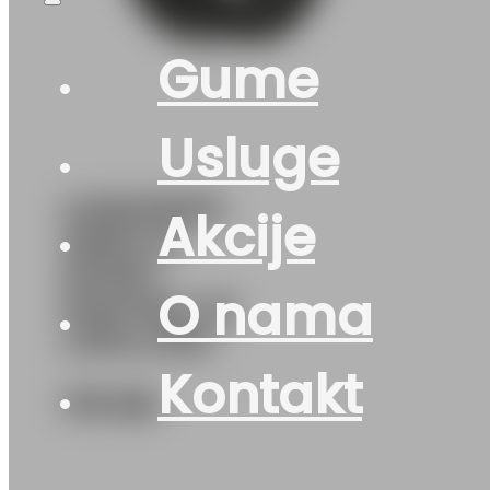
Gume
Usluge
G235/55R19
Akcije
105W XL
SPORT
O nama
MASTER C/S
LINGLONG
Kontakt
179
KM