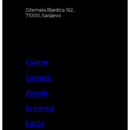
Džemala Bijedića 162,
71000, Sarajevo
Gume
Usluge
Akcije
O nama
FAQs