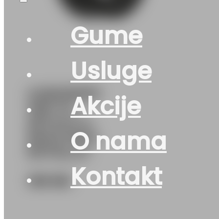
Gume
Usluge
G235/55R19
Akcije
105Y XL
SETULA S-
O nama
RACE RU01
ROTALLA
Kontakt
166
KM