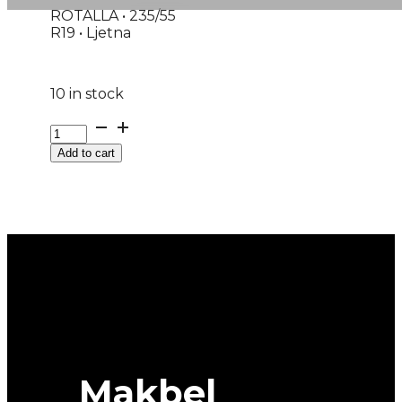
ROTALLA • 235/55
R19 • Ljetna
10 in stock
G235/55R19
105Y
Add to cart
XL
SETULA
S-
RACE
RU01
ROTALLA
quantity
Makbel