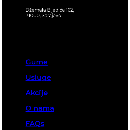
Džemala Bijedića 162,
71000, Sarajevo
Gume
Usluge
Akcije
O nama
FAQs