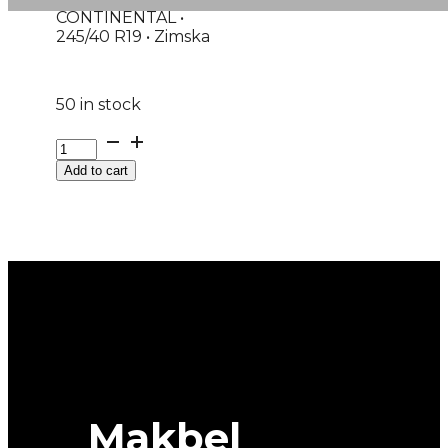
CONTINENTAL •
245/40 R19 • Zimska
50 in stock
G245/40R19
98V
Add to cart
XL
FR
WINTERCONTACT
8
CONTINENTAL
quantity
Makbel