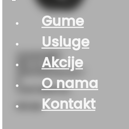
Gume
Usluge
G245/40R19
Akcije
98V XL FR
WINTERCONTACT
O nama
8
CONTINENTAL
Kontakt
575
KM