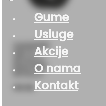
Gume
Usluge
G245/45R19
Akcije
102Y XL
SETULA S-
O nama
RACE RU01
ROTALLA
Kontakt
160
KM