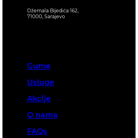
Džemala Bijedića 162,
71000, Sarajevo
Gume
Usluge
Akcije
O nama
FAQs