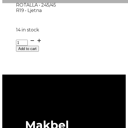
ROTALLA • 245/45
R19 • Ljetna
14 in stock
G245/45R19
102Y
Add to cart
XL
SETULA
S-
RACE
RU01
ROTALLA
quantity
Makbel