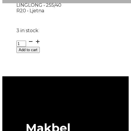
LINGLONG • 255/40
R20 • Ljetna
3 in stock
G255/40R20
101W
Add to cart
XL
SPORT
MASTER
C/S
LINGLONG
quantity
Makbel