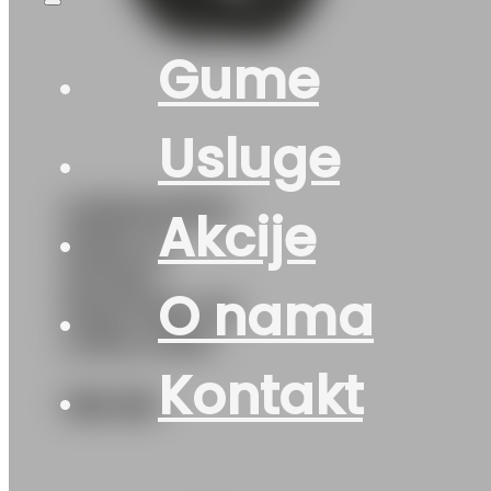
Gume
Usluge
G255/40R20
Akcije
101W XL
SPORT
O nama
MASTER C/S
LINGLONG
Kontakt
168
KM