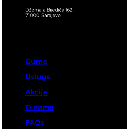
Džemala Bijedića 162,
71000, Sarajevo
Gume
Usluge
Akcije
O nama
FAQs