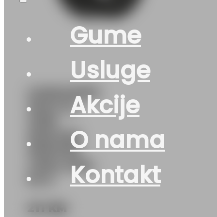
Gume
Usluge
G255/45R19
Akcije
104H XL
GRIP
O nama
MASTER
WINTER
LINGLONG
Kontakt
M+S
211
KM