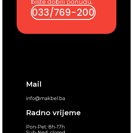
biste dobili ponudu.
033/769-200
Mail
info@makbel.ba
Radno vrijeme
Pon-Pet: 8h-17h
Sub-Ned: closed