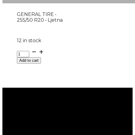
GENERAL TIRE •
255/50 R20 • Ljetna
12 in stock
G255/50R20
109Y
Add to cart
XL
FR
GRABBER
GT+
GENERAL
TIRE
EVc
quantity