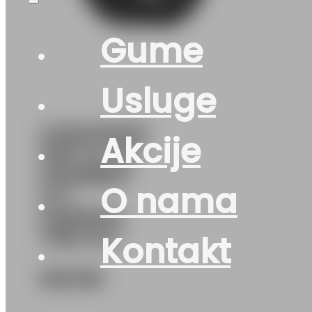
Gume
Usluge
G255/50R20
Akcije
109Y XL FR
GRABBER
O nama
GT+
GENERAL
TIRE EVc
Kontakt
328
KM