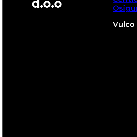
d.o.o
Osigu
Vulco 