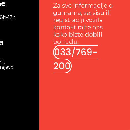
me
Za sve informacije o
gumama, servisu ili
 8h-17h
registraciji vozila
kontaktirajte nas
kako biste dobili
a
ponudu.
033/769-
62,
200
rajevo