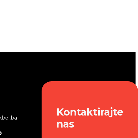
Kontaktirajte
bel.ba
nas
o