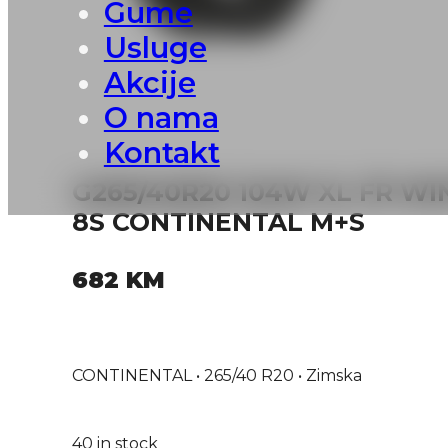
Gume
Usluge
Akcije
O nama
Kontakt
G265/40R20 104W XL FR W
8S CONTINENTAL M+S
682
KM
CONTINENTAL • 265/40 R20 • Zimska
40 in stock