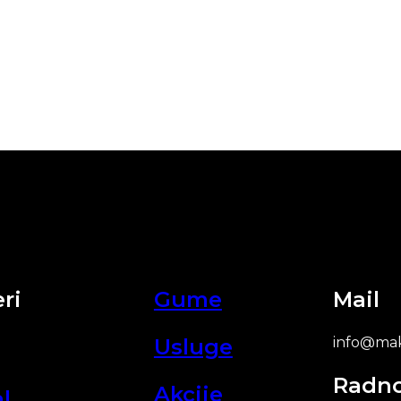
ri
Gume
Mail
Usluge
info@mak
Radn
Akcije
l