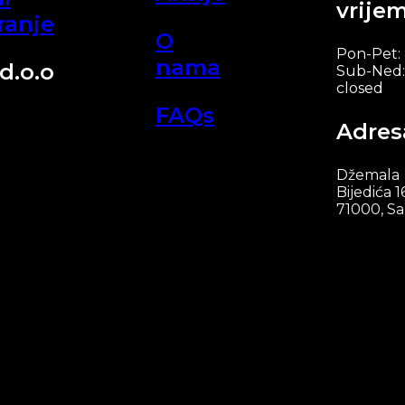
vrije
ranje
O
Pon-Pet:
nama
d.o.o
Sub-Ned:
closed
FAQs
Adres
Džemala
Bijedića 1
71000, Sa