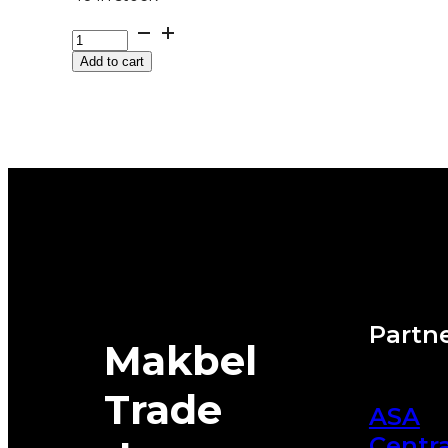
G265/40R20
104W
Add to cart
XL
FR
WINTERCONTACT
8S
CONTINENTAL
M+S
quantity
Partne
Makbel
Trade
ASA
Centra