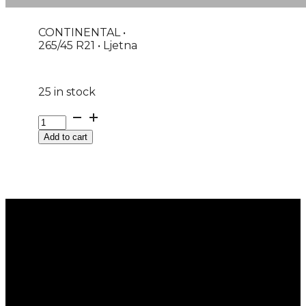
CONTINENTAL •
265/45 R21 • Ljetna
25 in stock
G265/45R21
108H
Add to cart
XL
FR
PREMIUMCONTACT
6
AO1
CONTINENTAL
AO|EVc
quantity