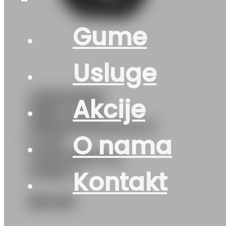
Gume
Usluge
G265/45R21
Akcije
108H XL FR
PREMIUMCONTACT
O nama
6 AO1
CONTINENTAL
AO|EVc
Kontakt
589
KM