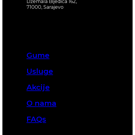
Džemala Bijedića 162,
71000, Sarajevo
Gume
Usluge
Akcije
O nama
FAQs