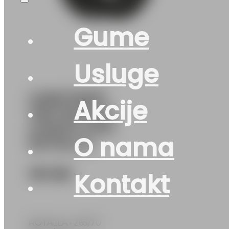
Gume
Usluge
G265/70R15
Akcije
112H SETULA
A-RACE AT01
O nama
ROTALLA
181
KM
Kontakt
ROTALLA • 265/70