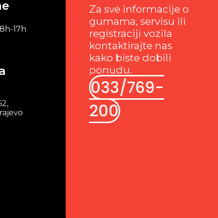
me
Za sve informacije o
gumama, servisu ili
 8h-17h
registraciji vozila
kontaktirajte nas
kako biste dobili
a
ponudu.
033/769-
62,
200
rajevo