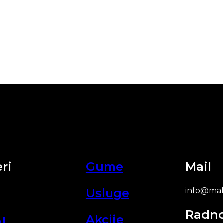
ri
Gume
Mail
Usluge
info@mak
Radn
Akcije
l