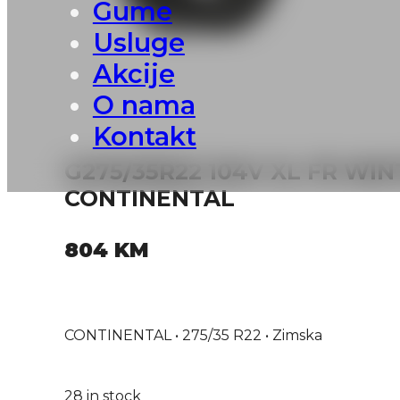
Gume
Usluge
Akcije
O nama
Kontakt
G275/35R22 104V XL FR WI
CONTINENTAL
804
KM
CONTINENTAL • 275/35 R22 • Zimska
28 in stock