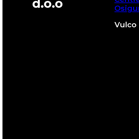
d.o.o
Osigu
Vulco 