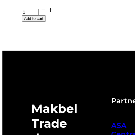
G275/35R22
104V
Add to cart
XL
FR
WINTERCONTACT
8
S
CONTINENTAL
quantity
Partne
Makbel
Trade
ASA
Centra