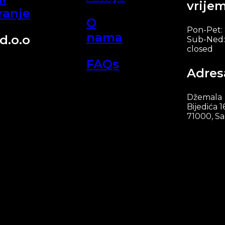
vrije
ranje
O
Pon-Pet:
nama
d.o.o
Sub-Ned:
closed
FAQs
Adres
Džemala
Bijedića 1
71000, Sa