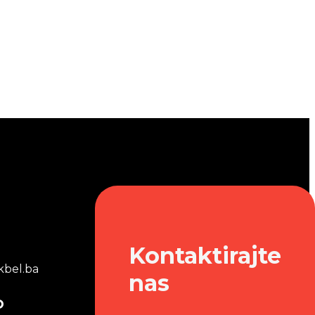
Kontaktirajte
bel.ba
nas
o