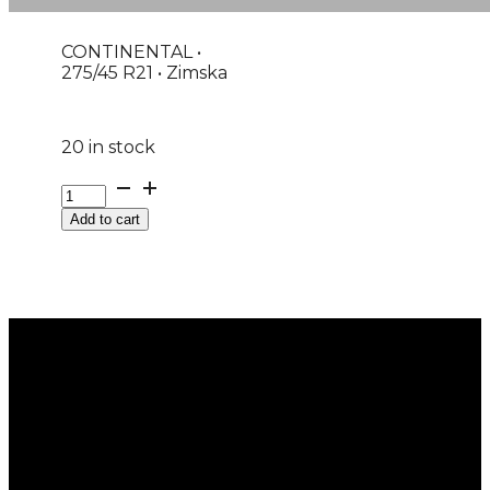
CONTINENTAL •
275/45 R21 • Zimska
20 in stock
G275/45R21
110V
Add to cart
XL
WINTERCONTACT
TS870P
CONTINENTAL
M+S
EVc
quantity