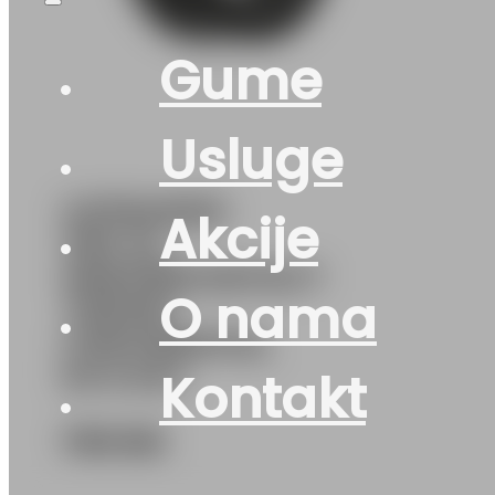
Gume
Usluge
G275/45R21
Akcije
110V XL
WINTERCONTACT
O nama
TS870P
CONTINENTAL
M+S EVc
Kontakt
738
KM