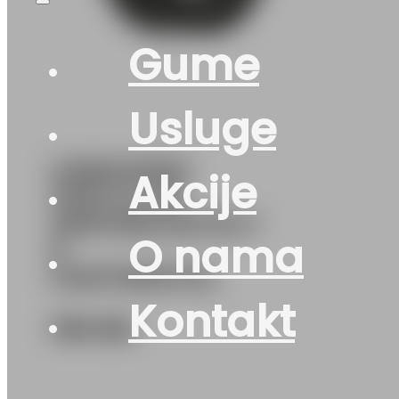
Gume
Usluge
G285/45R20
Akcije
112W XL FR
WINTERCONTACT
O nama
8
CONTINENTAL
Kontakt
760
KM