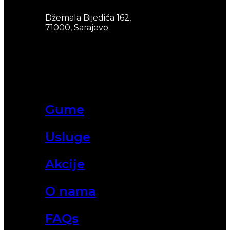
Džemala Bijedića 162,
71000, Sarajevo
Gume
Usluge
Akcije
O nama
FAQs