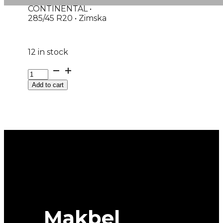
CONTINENTAL •
285/45 R20 • Zimska
12 in stock
G285/45R20
112W
Add to cart
XL
FR
WINTERCONTACT
8
CONTINENTAL
quantity
Makbel