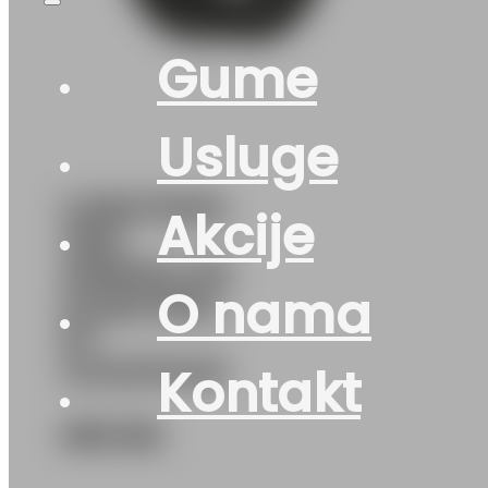
Gume
Usluge
G285/75R16
Akcije
116Q
WRANGLER
O nama
DURATRAC
RT
GOODYEAR
Kontakt
638
KM