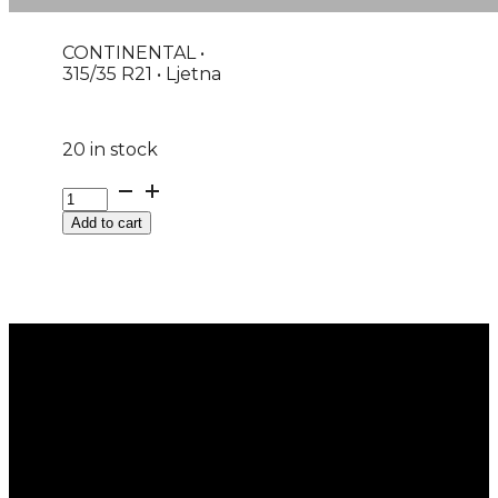
CONTINENTAL •
315/35 R21 • Ljetna
20 in stock
G315/35R21
111Y
Add to cart
XL
FR
PREMIUMCONTACT
7
CONTINENTAL
EVc
quantity