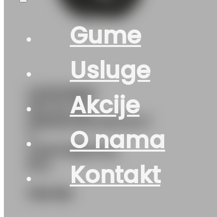
Gume
Usluge
G315/35R21
Akcije
111Y XL FR
PREMIUMCONTACT
O nama
7
CONTINENTAL
EVc
Kontakt
728
KM