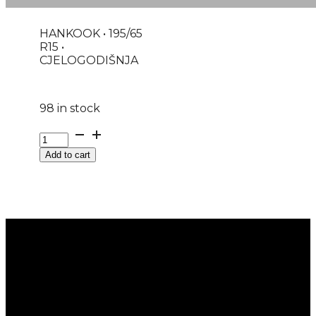
HANKOOK • 195/65
R15 •
CJELOGODIŠNJA
98 in stock
GUMA
AS/P
Add to cart
HANKOOK
KINERGY
4S2
H750
91H
DOT:26
&4025
quantity