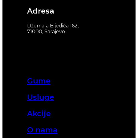
Adresa
Džemala Bijedića 162,
71000, Sarajevo
Gume
Usluge
Akcije
O nama