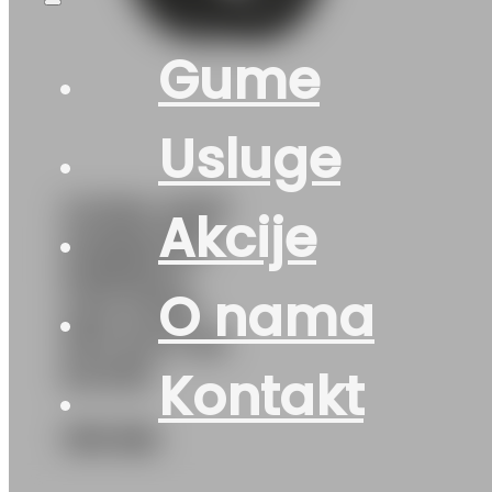
Gume
Usluge
GUMA AS/P
Akcije
HANKOOK
KINERGY
O nama
4S2 H750
91H DOT:26
&4025
Kontakt
139
KM