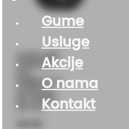
Gume
Usluge
GUMA AS/P
Akcije
HANKOOK
M+S
O nama
KINERGY 4S
2 H750 XL
92Y 3PMSF
Kontakt
DOT:25
203
KM