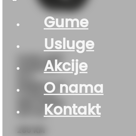
Gume
Usluge
GUMA AS/P
Akcije
HANKOOK
M+S
O nama
KINERGY 4S
2 H750 XL
98W 3PMSF
Kontakt
DOT:25
260
KM