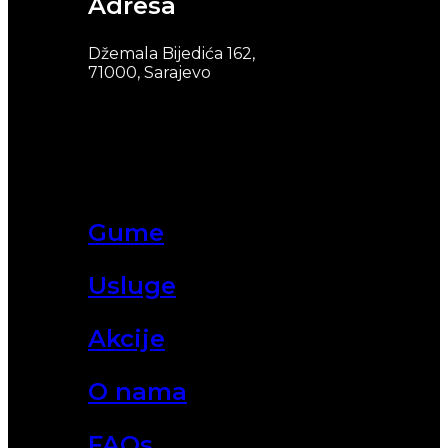
Adresa
Džemala Bijedića 162,
71000, Sarajevo
Gume
Usluge
Akcije
O nama
FAQs