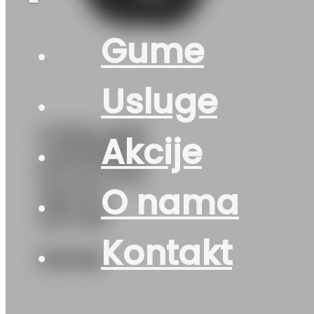
Gume
Usluge
GUMA AS/P
Akcije
LAUFENN G
FIT 4S LH71
O nama
101V XL
DOT:26
Kontakt
233
KM