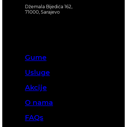
Džemala Bijedića 162,
71000, Sarajevo
Gume
Usluge
Akcije
O nama
FAQs