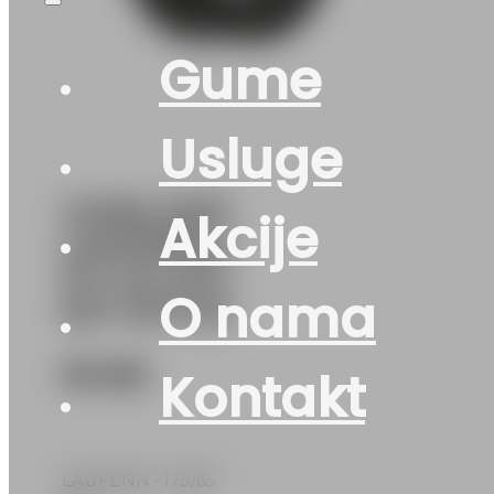
Gume
Usluge
GUMA AS/P
Akcije
LAUFENN G
FIT 4S LH71
O nama
82T DOT:26
90
KM
Kontakt
LAUFENN • 175/65