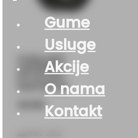
Gume
Usluge
GUMA AS/P
Akcije
LAUFENN G
FIT 4S LH71
O nama
94W DOT:25
145
KM
Kontakt
LAUFENN • 225/45