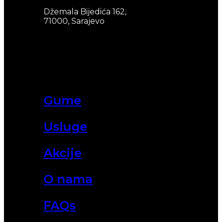
Džemala Bijedića 162,
71000, Sarajevo
Gume
Usluge
Akcije
O nama
FAQs