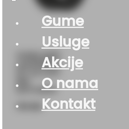
Gume
Usluge
GUMA AS/P
Akcije
LAUFENN G
FIT 4S LH71
O nama
95V
DOT:45/24
Kontakt
176
KM