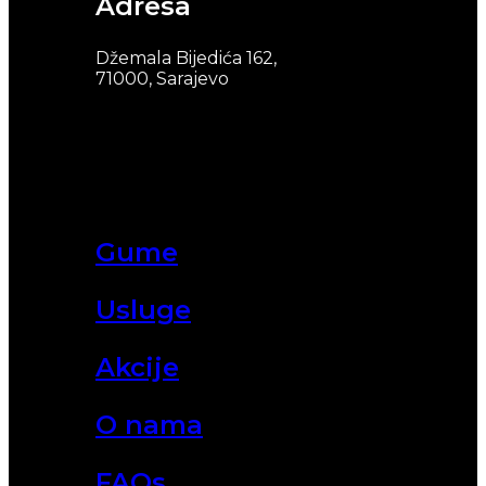
Adresa
Džemala Bijedića 162,
71000, Sarajevo
Gume
Usluge
Akcije
O nama
FAQs