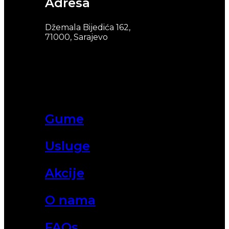
Adresa
Džemala Bijedića 162,
71000, Sarajevo
Gume
Usluge
Akcije
O nama
FAQs