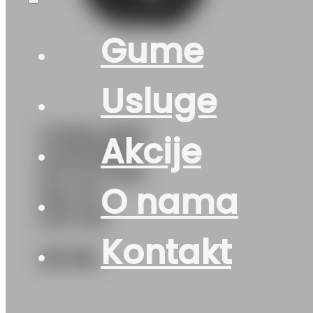
Gume
Usluge
GUMA AS/P
Akcije
LAUFENN G
FIT 4S LH71
O nama
97V XL
DOT:26
Kontakt
181
KM