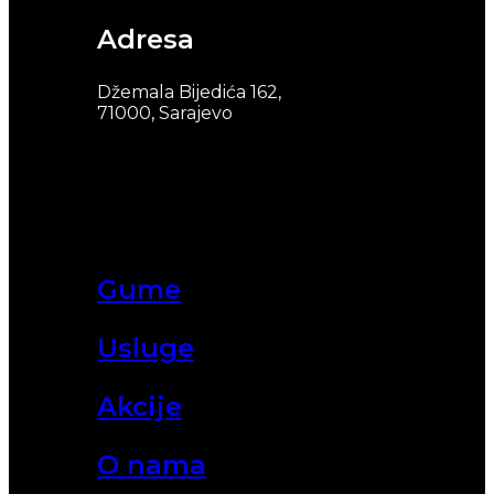
Adresa
Džemala Bijedića 162,
71000, Sarajevo
Gume
Usluge
Akcije
O nama