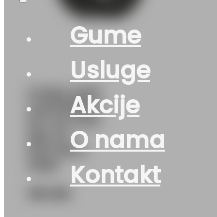
Gume
Usluge
GUMA AS/P
Akcije
LAUFENN G
FIT 4S LH71
O nama
99V XL
DOT:26 &
4925
Kontakt
190
KM