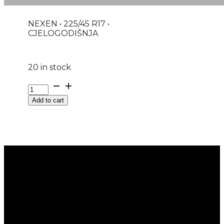
NEXEN • 225/45 R17 •
CJELOGODIŠNJA
20 in stock
GUMA
AS/P
Add to cart
NEXEN
N'BLUE
4SEASON
2
94V
XL
M+S
DOT:26
quantity