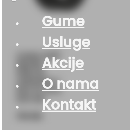
Gume
Usluge
GUMA AS/P
Akcije
NEXEN
N’BLUE
O nama
4SEASON 2
94V XL M+S
DOT:26
Kontakt
178
KM