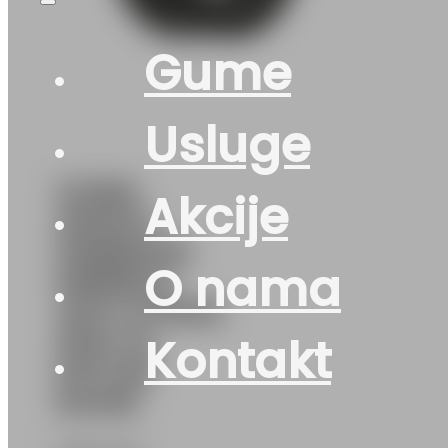
Gume
Usluge
GUMA
Akcije
AS/SUV
HANKOOK
O nama
KINERGY
4S2 X H750A
104V XL
Kontakt
DOT:26
&4025