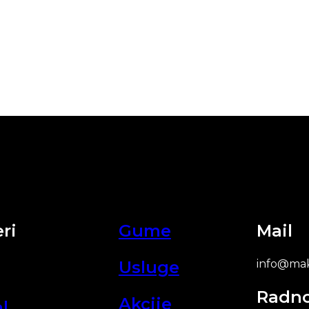
ri
Gume
Mail
Usluge
info@mak
Radn
Akcije
l