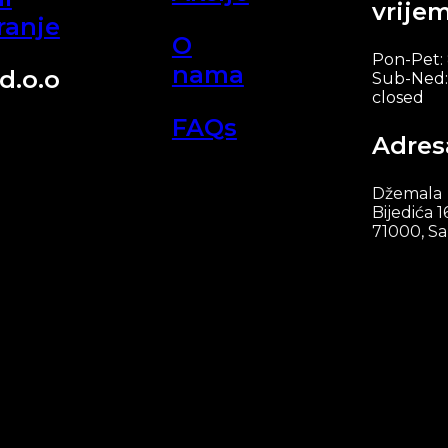
vrije
ranje
O
Pon-Pet:
nama
d.o.o
Sub-Ned:
closed
FAQs
Adres
Džemala
Bijedića 1
71000, Sa