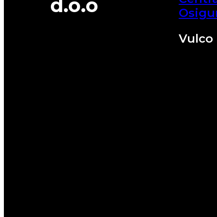
d.o.o
Osigu
Vulco 