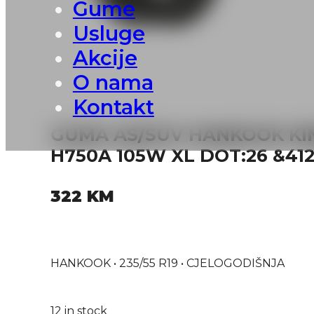
Gume
Usluge
Akcije
O nama
Kontakt
GUMA AS/SUV HANKOOK KIN
H750A 105W XL DOT:26 &41
322
KM
HANKOOK • 235/55 R19 • CJELOGODIŠNJA
12 in stock