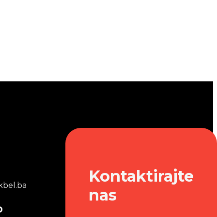
Kontaktirajte
bel.ba
nas
o