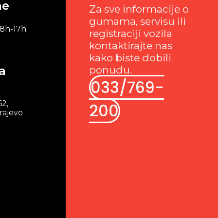
me
Za sve informacije o
gumama, servisu ili
 8h-17h
registraciji vozila
kontaktirajte nas
kako biste dobili
a
ponudu.
033/769-
62,
200
rajevo