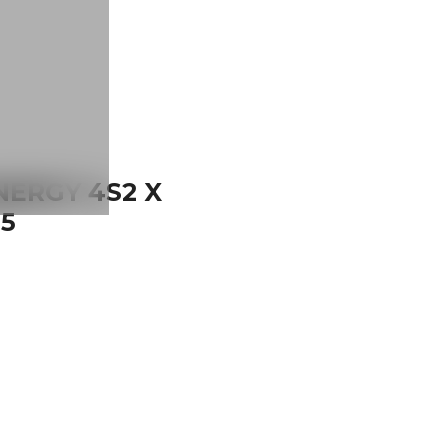
ERGY 4S2 X
25