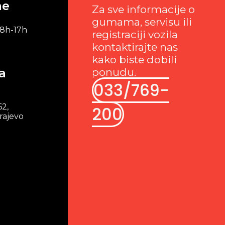
me
Za sve informacije o
gumama, servisu ili
 8h-17h
registraciji vozila
kontaktirajte nas
kako biste dobili
a
ponudu.
033/769-
62,
200
rajevo