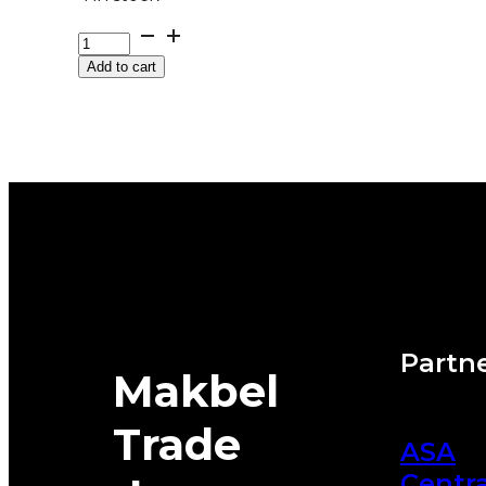
GUMA
HANKOOK
Add to cart
*M+S
WINTER
I*CEPT
RS3
W462
88T
DOT:24
quantity
Partne
Makbel
Trade
ASA
Centra