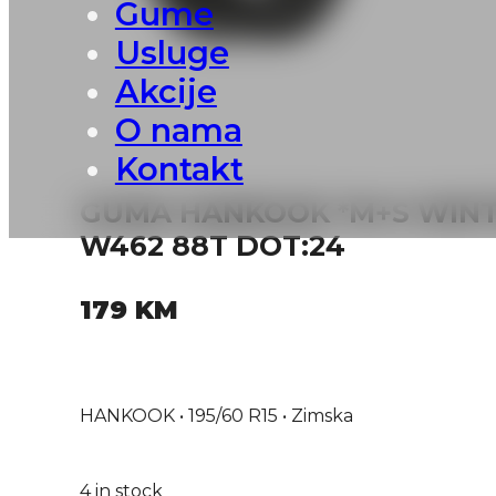
Gume
Usluge
Akcije
O nama
Kontakt
GUMA HANKOOK *M+S WINTE
W462 88T DOT:24
179
KM
HANKOOK • 195/60 R15 • Zimska
4 in stock