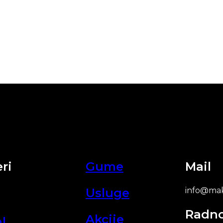
ri
Gume
Mail
Usluge
info@mak
Radn
Akcije
l