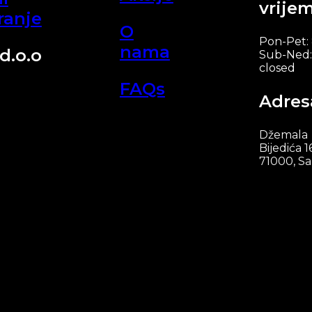
vrije
ranje
O
Pon-Pet:
nama
d.o.o
Sub-Ned:
closed
FAQs
Adres
Džemala
Bijedića 1
71000, Sa