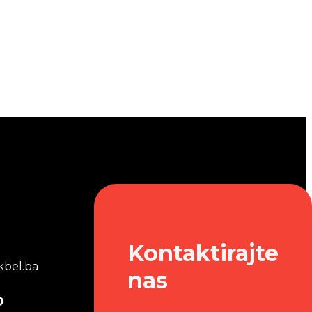
Kontaktirajte
bel.ba
nas
o