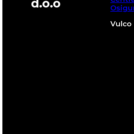
d.o.o
Osigu
Vulco 