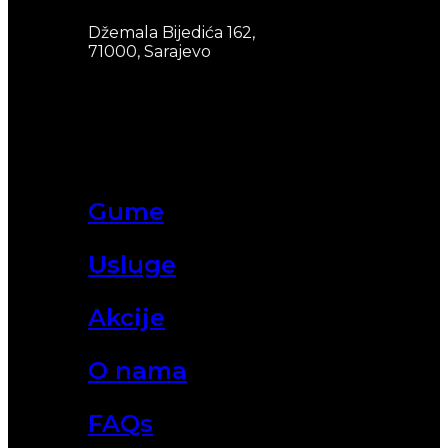
Džemala Bijedića 162,
71000, Sarajevo
Gume
Usluge
Akcije
O nama
FAQs