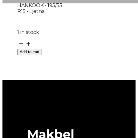
HANKOOK • 195/55
R15 • Ljetna
1 in stock
GUMA
HANKOOK
Add to cart
VENTUS
PRIME3
K125
85H
DOT:22
quantity
Makbel