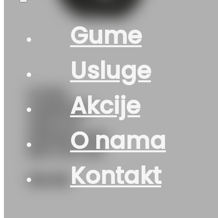
Gume
Usluge
GUMA
Akcije
HANKOOK
VENTUS
O nama
PRIME3 K125
85H DOT:22
Kontakt
156
KM