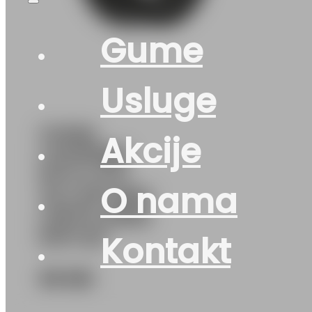
Gume
Usluge
GUMA
Akcije
LAUFENN
M+S G FIT
O nama
4S LH71 86H
LJETO-ZIMA
DOT:23
Kontakt
96
KM