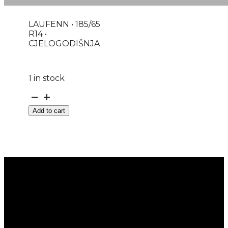
LAUFENN • 185/65
R14 •
CJELOGODIŠNJA
1 in stock
GUMA
LAUFENN
Add to cart
M+S
G
FIT
4S
LH71
86H
LJETO-
ZIMA
DOT:23
quantity