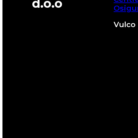
d.o.o
Osigu
Vulco 