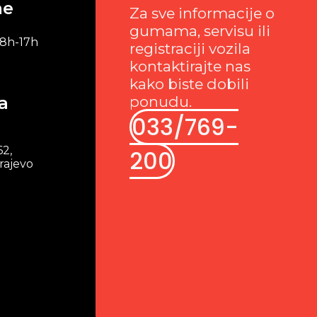
me
Za sve informacije o
gumama, servisu ili
 8h-17h
registraciji vozila
kontaktirajte nas
kako biste dobili
a
ponudu.
033/769-
62,
200
rajevo