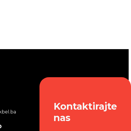
Kontaktirajte
bel.ba
nas
o