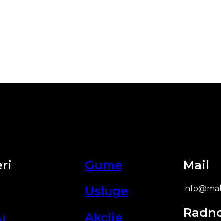
ri
Gume
Mail
Usluge
info@mak
Radn
Akcije
l