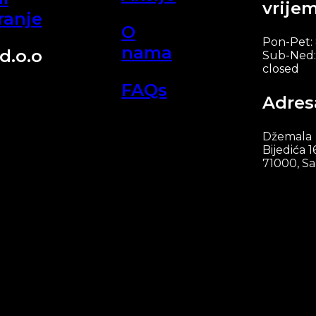
vrije
ranje
O
Pon-Pet:
nama
d.o.o
Sub-Ned:
closed
FAQs
Adres
Džemala
Bijedića 1
71000, Sa