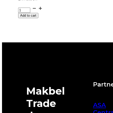
GUMA
LAUFENN
Add to cart
M+S
G
FIT
4S
LH71
XL
95W
LJETO-
ZIMA
DOT:23
quantity
Partne
Makbel
Trade
ASA
Centra