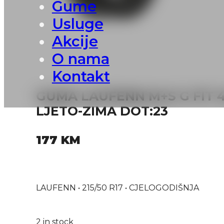
Gume
Usluge
Akcije
O nama
Kontakt
GUMA LAUFENN M+S G FIT 4
LJETO-ZIMA DOT:23
177
KM
LAUFENN • 215/50 R17 • CJELOGODIŠNJA
2 in stock